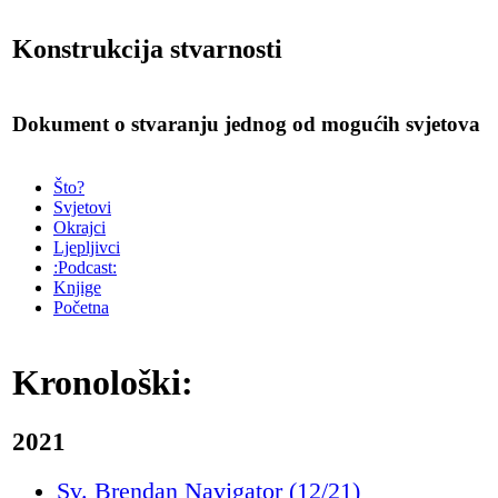
Konstrukcija stvarnosti
Dokument o stvaranju jednog od mogućih svjetova
Što?
Svjetovi
Okrajci
Ljepljivci
:Podcast:
Knjige
Početna
Kronološki:
2021
Sv. Brendan Navigator (12/21)