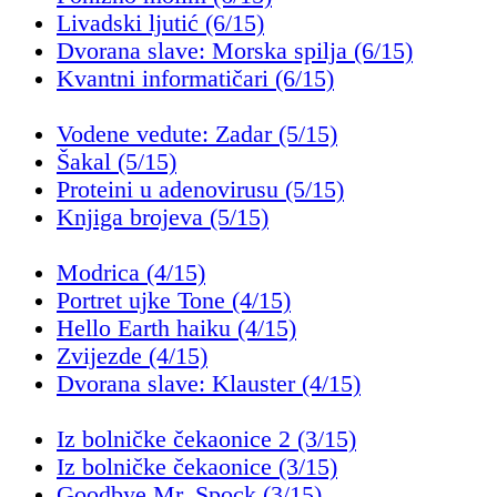
Livadski ljutić (6/15)
Dvorana slave: Morska spilja (6/15)
Kvantni informatičari (6/15)
Vodene vedute: Zadar (5/15)
Šakal (5/15)
Proteini u adenovirusu (5/15)
Knjiga brojeva (5/15)
Modrica (4/15)
Portret ujke Tone (4/15)
Hello Earth haiku (4/15)
Zvijezde (4/15)
Dvorana slave: Klauster (4/15)
Iz bolničke čekaonice 2 (3/15)
Iz bolničke čekaonice (3/15)
Goodbye Mr. Spock (3/15)