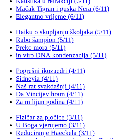
Kaustika u refrakciji (6/11)
Mačak Tigran i guska Nera (6/11)
Elegantno vrijeme (6/11)
Haiku o skupljanju školjaka (5/11)
Rabo šampion (5/11)
Preko mora (5/11)
in viro DNA kondenzacija (5/11)
Pogrešni ikozaedri (4/11)
Sidneyia (4/11)
Naš rat svakdašnji (4/11)
Da Vincijev hram (4/11)
Za milijun godina (4/11)
Fizičar za pločice (3/11)
U Boga vjerujemo (3/11)
Reduciranje Haeckela (3/11)