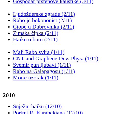
Gospodar prstenove kaustike (3/11)
Ljudožderske zgrade (2/11)
Rabo je bokononist (2/11)
Čiope u Dubrovniku (2/11)
Zimska čipka (2/11)
Haiku o boru (2/11)
Mali Rabo svira (1/11)
CNT and Graphene Dev. Phys. (1/11)
Svemir pun ljubavi (1/11)
Rabo na Galapagosu (1/11)
Moire uzorak (1/11)
2010
Snježni haiku (12/10)
Portret R. Karabekiana (12/10)