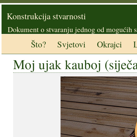
Konstrukcija stvarnosti
Dokument o stvaranju jednog od mogućih s
Što?
Svjetovi
Okrajci
L
Moj ujak kauboj (siječ