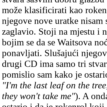
može klasificirati kao rokenro
njegove nove uratke nisam 
zaglavio. Stoji na mjestu i 
bojim se da se Waitsova noć
ponavljati. Slušajući njego
drugi CD ima samo tri stva
pomislio sam kako je ostari
"I'm the last leaf on the tre
they won't take me"
). A ond
ostario i da je rokenrol koj