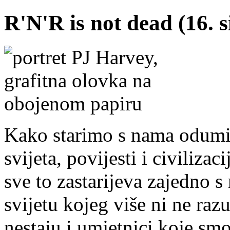
R'N'R is not dead (16. s
Kako starimo s nama odumir
svijeta, povijesti i civilizaci
sve to zastarijeva zajedno 
svijetu kojeg više ni ne ra
nestaju i umjetnici koje smo