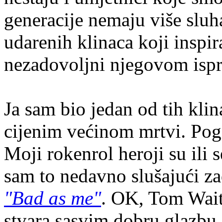
generacije nemaju više sluh
udarenih klinaca koji inspi
nezadovoljni njegovom isp
Ja sam bio jedan od tih klin
cijenim većinom mrtvi. Pog
Moji rokenrol heroji su ili s
sam to nedavno slušajući z
"Bad as me"
. OK, Tom Waits
stvara sasvim dobru glazbu 