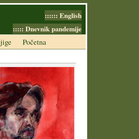
:::::: English
::::: Dnevnik pandemije
jige
Početna