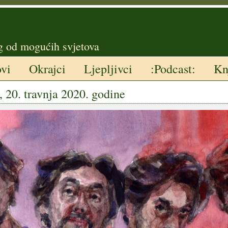
g od mogućih svjetova
ovi
Okrajci
Ljepljivci
:Podcast:
Kn
, 20. travnja 2020. godine