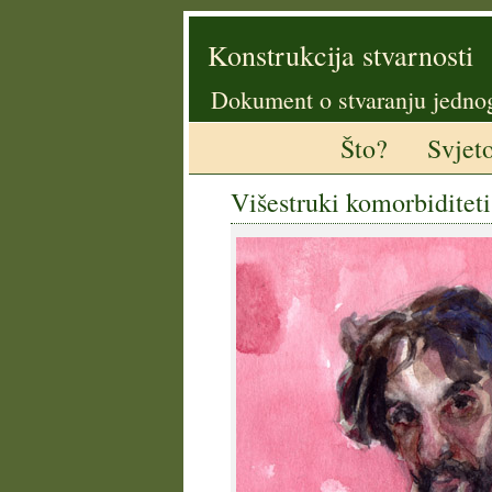
Konstrukcija stvarnosti
Dokument o stvaranju jedno
Što?
Svjet
Višestruki komorbiditeti