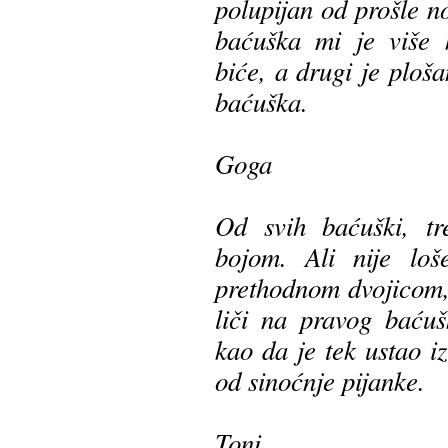
polupijan od prošle no
baćuška mi je više 
biće, a drugi je ploša
baćuška.
Goga
Od svih baćuški, tr
bojom. Ali nije lo
prethodnom dvojicom, 
liči na pravog baćuš
kao da je tek ustao i
od sinoćnje pijanke.
Toni