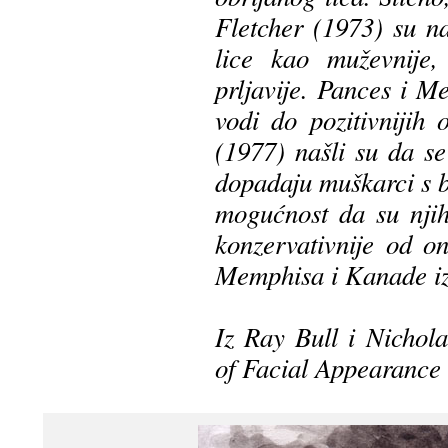
Fletcher (1973) su na
lice kao muževnije,
prljavije. Pances i M
vodi do pozitivnijih
(1977) našli su da s
dopadaju muškarci s b
mogućnost da su njih
konzervativnije od o
Memphisa i Kanade iz g
Iz Ray Bull i Nichol
of Facial Appearance 