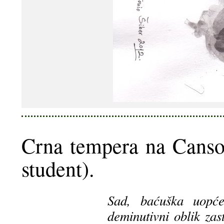
Crna tempera na Canso
student).
Sad, baćuška uopće
deminutivni oblik zast