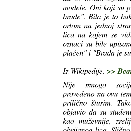
modele. Oni koji su pl
brade". Bila je to ba
orlom na jednoj stra
lica na kojem se vid
oznaci su bile upisan
plaćen" i "Brada je su
Iz Wikipedije,
>> Bea
Nije mnogo socija
provedeno na ovu temu
prilično šturim. Ta
objavio da su student
kao muževnije, zrelij
obrijanog lica. Slično