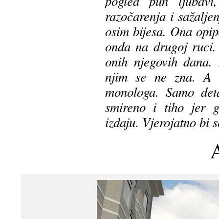
pogled pun ljubav
razočarenja i sažalje
osim bijesa. Ona opip
onda na drugoj ruci.
onih njegovih dana.
njim se ne zna. A o
monologa. Samo detal
smireno i tiho jer 
izdaju. Vjerojatno bi 
A