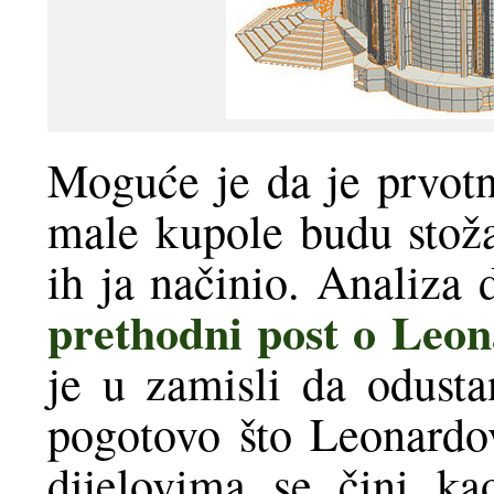
Moguće je da je prvot
male kupole budu stoža
ih ja načinio. Analiza 
prethodni post o Le
je u zamisli da odusta
pogotovo što Leonardov
dijelovima se čini ka