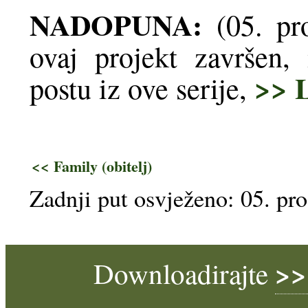
NADOPUNA:
(05. pr
ovaj projekt završen,
>> L
postu iz ove serije,
<< Family (obitelj)
Zadnji put osvježeno: 05. pr
>>
Downloadirajte