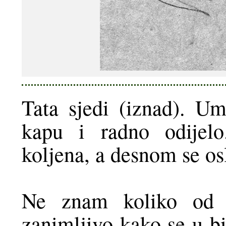
Tata sjedi (iznad). U
kapu i radno odijelo
koljena, a desnom se osl
Ne znam koliko od s
zanimljivo kako se u bi