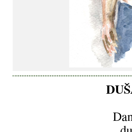
DUŠ
Dan
du