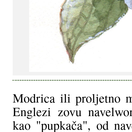
Modrica ili proljetno m
Englezi zovu navelwor
kao "pupkača", od nave