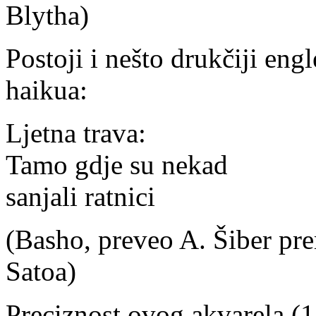
Blytha)
Postoji i nešto drukčiji en
haikua:
Ljetna trava:
Tamo gdje su nekad
sanjali ratnici
(Basho, preveo A. Šiber pr
Satoa)
Preciznost ovog akvarela (