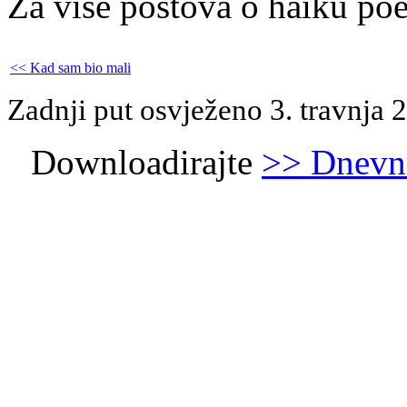
Za više postova o haiku poe
<< Kad sam bio mali
Zadnji put osvježeno 3. travnja 
Downloadirajte
>> Dnevni