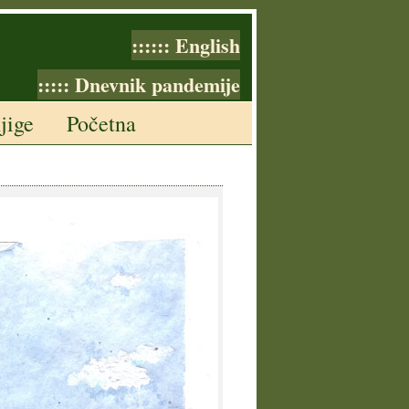
:::::: English
::::: Dnevnik pandemije
jige
Početna