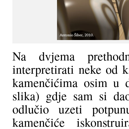
Na dvjema prethod
interpretirati neke od 
kamenčićima osim u d
slika) gdje sam si d
odlučio uzeti potpu
kamenčiće iskonstrui