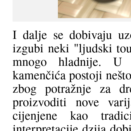
I dalje se dobivaju uz
izgubi neki "ljudski to
mnogo hladnije. U st
kamenčića postoji nešto
zbog potražnje za dr
proizvoditi nove vari
cijenjene kao tradi
interpretacije dzija do