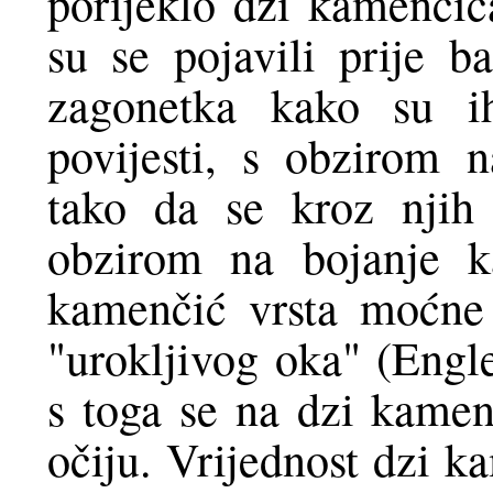
porijeklo dzi kamenčić
su se pojavili prije b
zagonetka kako su ih
povijesti, s obzirom 
tako da se kroz njih
obzirom na bojanje k
kamenčić vrsta moćne 
"urokljivog oka" (Engle
s toga se na dzi kamen
očiju. Vrijednost dzi k