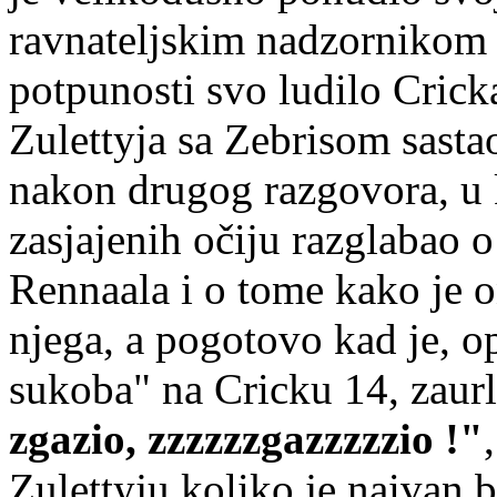
ravnateljskim nadzornikom
potpunosti svo ludilo Cricka
Zulettyja sa Zebrisom sasta
nakon drugog razgovora, u k
zasjajenih očiju razglabao 
Rennaala i o tome kako je 
njega, a pogotovo kad je, o
sukoba" na Cricku 14, zaur
zgazio, zzzzzzgazzzzzio !"
Zulettyju koliko je naivan b