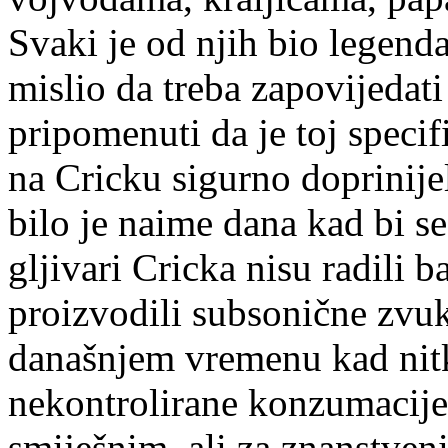
Svaki je od njih bio legenda
mislio da treba zapovijedat
pripomenuti da je toj specif
na Cricku sigurno doprinijel
bilo je naime dana kad bi se 
gljivari Cricka nisu radili b
proizvodili subsonične zvuk
današnjem vremenu kad nitk
nekontrolirane konzumacije 
smiješnim, ali za znanstvenik