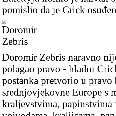
pomislio da je Crick osuđen
Doromir Zebris naravno nije
polagao pravo - hladni Cric
postanka pretvorio u pravo 
srednjovjekovne Europe s 
kraljevstvima, papinstvima i
vojvodama, kraljicama, pa