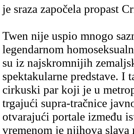
je sraza započela propast Cr
Twen nije uspio mnogo sazn
legendarnom homoseksualnom
su iz najskromnijih zemaljsk
spektakularne predstave. I t
cirkuski par koji je u metr
trgajući supra-tračnice javn
otvarajući portale između i
vremenom je njihova slava 