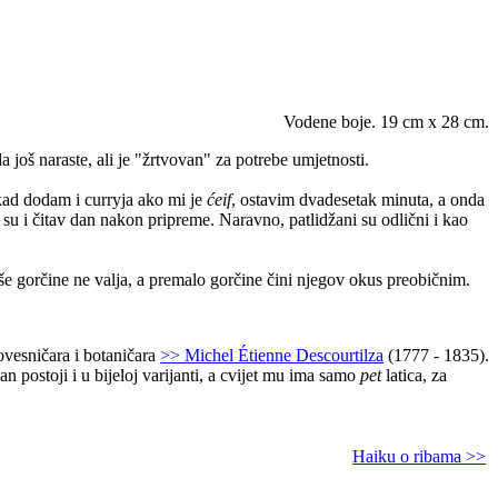
Vodene boje. 19 cm x 28 cm.
da još naraste, ali je "žrtvovan" za potrebe umjetnosti.
kad dodam i curryja ako mi je
ćeif
, ostavim dvadesetak minuta, a onda
 su i čitav dan nakon pripreme. Naravno, patlidžani su odlični i kao
iše gorčine ne valja, a premalo gorčine čini njegov okus preobičnim.
ovesničara i botaničara
>> Michel Étienne Descourtilza
(1777 - 1835).
an postoji i u bijeloj varijanti, a cvijet mu ima samo
pet
latica, za
Haiku o ribama >>