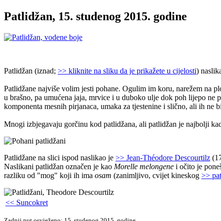
Patlidžan, 15. studenog 2015. godine
Patlidžan (iznad;
>> kliknite na sliku da je prikažete u cijelosti
) naslik
Patlidžane najviše volim jesti pohane. Ogulim im koru, narežem na 
u brašno, pa umućena jaja, mrvice i u duboko ulje dok poh lijepo ne po
komponenta mesnih pirjanaca, umaka za tjestenine i slično, ali ih ne bi
Mnogi izbjegavaju gorčinu kod patlidžana, ali patlidžan je najbolji ka
Patlidžane na slici ispod naslikao je
>> Jean-Théodore Descourtilz
(17
Naslikani patlidžan označen je kao
Morelle melongene
i očito je pone
razliku od "mog" koji ih ima
osam
(zanimljivo, cvijet kineskog
>> pat
<< Suncokret
Zadnji put osvježeno: 15. studenog 2015. godine.