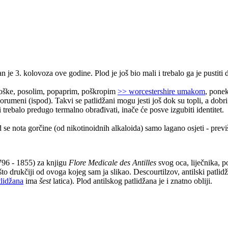
an je 3. kolovoza ove godine. Plod je još bio mali i trebalo ga je pustiti 
ploške, posolim, popaprim, poškropim
>> worcestershire umakom
, pone
rumeni (ispod). Takvi se patlidžani mogu jesti još dok su topli, a dobri
 trebalo predugo termalno obrađivati, inače će posve izgubiti identitet.
d se nota gorčine (od nikotinoidnih alkaloida) samo lagano osjeti - prev
96 - 1855) za knjigu
Flore Medicale des Antilles
svog oca, liječnika, p
što drukčiji od ovoga kojeg sam ja slikao. Descourtilzov, antilski patlidž
lidžana
ima
šest
latica). Plod antilskog patlidžana je i znatno obliji.