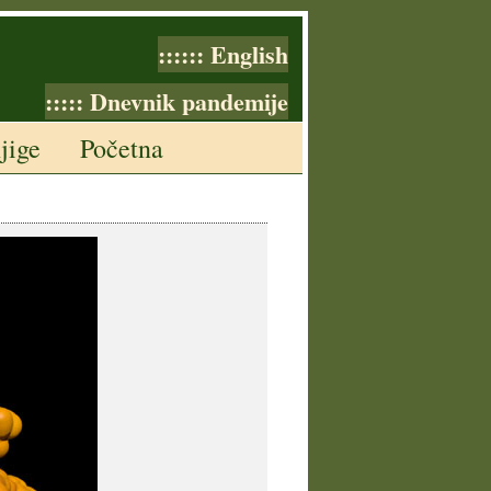
:::::: English
::::: Dnevnik pandemije
jige
Početna