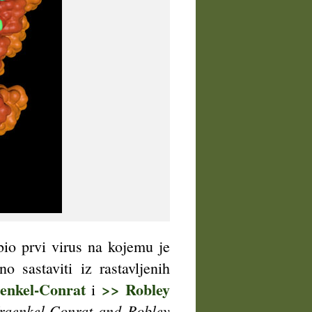
io prvi virus na kojemu je
 sastaviti iz rastavljenih
enkel-Conrat
>> Robley
i
raenkel-Conrat and Robley