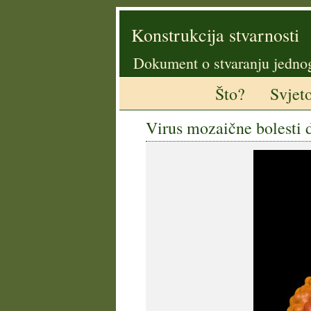
Konstrukcija stvarnosti
Dokument o stvaranju jedno
Što?
Svjet
Virus mozaične bolesti 