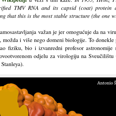
rified TMV RNA and its capsid (coat) protein 
ing that this is the most stable structure (the one w
amosastavljanja važan je jer omogućuje da na vir
, možda i više nego domeni biologije. To donekle 
rao fiziku, bio i izvanredni profesor astronomije
ovootvorenom odjelu za virologiju na Sveučilištu 
 Stanleya).