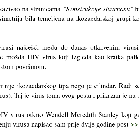
"Konstrukcije stvarnosti"
ikazivao na stranicama
bi
simetrija bila temeljena na ikozaedarskoj grupi k
irusi najčešći među do danas otkrivenim virusi
e možda HIV virus koji izgleda kao kratka palica
astom površinom.
er nije ikozaedarskog tipa nego je cilindar. Radi 
us). Taj je virus tema ovog posta i prikazan je na
V virus otkrio Wendell Meredith Stanley koji ga 
>>
nju virusa napisao sam prije dvije godine post