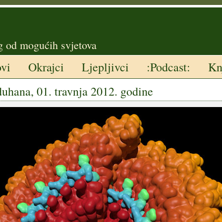
g od mogućih svjetova
ovi
Okrajci
Ljepljivci
:Podcast:
Kn
duhana, 01. travnja 2012. godine