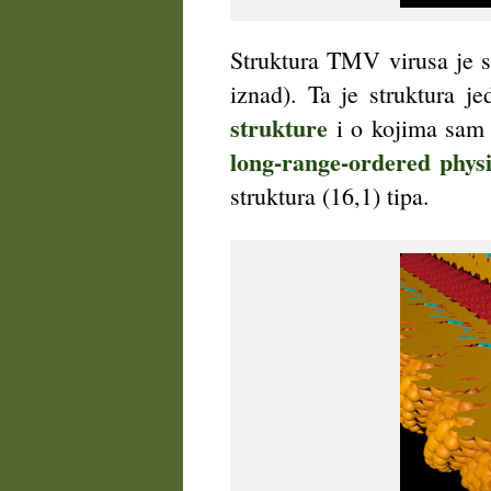
Struktura TMV virusa je sp
iznad). Ta je struktura j
strukture
i o kojima sam
long-range-ordered phys
struktura (16,1) tipa.