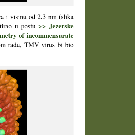
ca i visinu od 2.3 nm (slika
>> Jezerske
utirao u postu
ometry of incommensurate
 tom radu, TMV virus bi bio