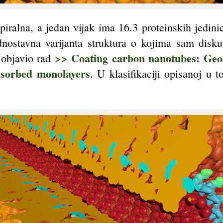
iralna, a jedan vijak ima 16.3 proteinskih jedini
ednostavna varijanta struktura o kojima sam disk
>> Coating carbon nanotubes: Ge
 objavio rad
isorbed monolayers
. U klasifikaciji opisanoj u