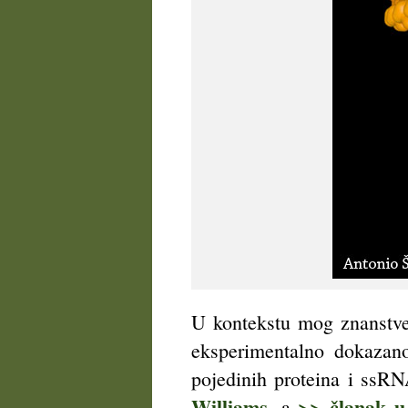
U kontekstu mog znanstve
eksperimentalno dokazano 
pojedinih proteina i ssR
Williams
>> članak u
, a