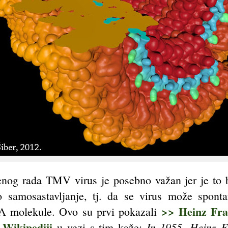
nog rada TMV virus je posebno važan jer je to b
samosastavljanje, tj. da se virus može spontano
>> Heinz Fra
NA molekule. Ovo su prvi pokazali
 Wikipediji
In 1955, Heinz F
u vezi s tim kaže: