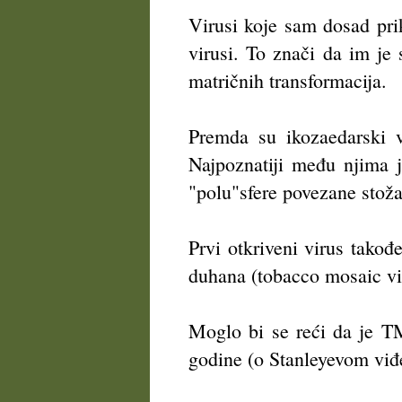
Virusi koje sam dosad pr
virusi. To znači da im je 
matričnih transformacija.
Premda su ikozaedarski v
Najpoznatiji među njima j
"polu"sfere povezane stož
Prvi otkriveni virus takođ
duhana (tobacco mosaic vir
Moglo bi se reći da je TM
godine (o Stanleyevom viđe