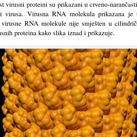
ost virusni proteini su prikazani u crveno-narančas
si virusa. Virusna RNA molekula prikazana je 
 virusne RNA molekule nije smješten u cilindričn
snih proteina kako slika iznad i prikazuje.