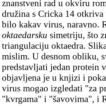
znanstveni rad u okviru ro
družina s Cricka 14 otkriva
bilo kakav virus, naravno. R
oktaedarsku
simetriju, što z
triangulaciju oktaedra. Slik
mislim. U desnom obliku, s
predstavljati jedan protein
objavljena je u knjizi i pok
virus mogao izgledati "za p
"kvrgama" i "šavovima", i 