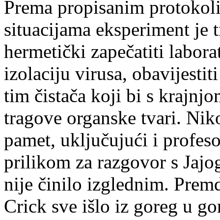
Prema propisanim protokol
situacijama eksperiment je t
hermetički zapečatiti laborat
izolaciju virusa, obavijestit
tim čistača koji bi s krajnj
tragove organske tvari. Nik
pamet, uključujući i profes
prilikom za razgovor s Jajogl
nije činilo izglednim. Prem
Crick sve išlo iz goreg u go