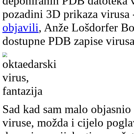
deponiranih PDB datoteka vi
pozadini 3D prikaza virusa 
objavili
, Anže Lošdorfer Bož
dostupne PDB zapise virusa
Sad kad sam malo objasnio o
viruse, možda i cijelo pogla