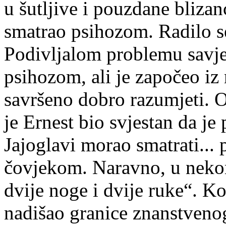
u šutljive i pouzdane blizanc
smatrao psihozom. Radilo se
Podivljalom problemu savjes
psihozom, ali je započeo iz
savršeno dobro razumjeti. O
je Ernest bio svjestan da je
Jajoglavi morao smatrati...
čovjekom. Naravno, u neko
dvije noge i dvije ruke“. K
nadišao granice znanstvenog