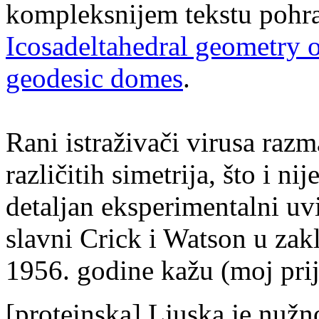
kompleksnijem tekstu poh
Icosadeltahedral geometry o
geodesic domes
.
Rani istraživači virusa razm
različitih simetrija, što i n
detaljan eksperimentalni u
slavni Crick i Watson u zak
1956. godine kažu (moj pri
[proteinska] Ljuska je nužno