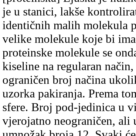
je u stanici, lakše kontrolir
identičnih malih molekula pr
velike molekule koje bi ima
proteinske molekule se ond
kiseline na regularan način
ograničen broj načina ukoli
uzorka pakiranja. Prema tome 
sfere. Broj pod-jedinica u v
vjerojatno neograničen, ali 
umnožak broja 12. Svaki će 