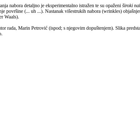
anja nabora detaljno je eksperimentalno istražen te su opaženi
široki na
 površine (... uh ...). Nastanak višestrukih nabora (wrinkles) objašnjen
er Waals).
 autor rada, Marin Petrović (ispod; s njegovim dopuštenjem). Slika preds
o.