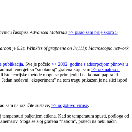
slovnicu časopisa
Advanced Materials
>> pisao sam prije skoro 5
arbon
je 6.2):
Wrinkles of graphene on Ir(111): Macroscopic network
e publikacija
. Sve je počelo
>> 2002. godine s adsorpcijom plinova u
 zanimati energetika "smotanog" grafena koju sam
>> razmatrao u
 iste teorijske metode mogu se primijeniti i na komad papira ili
. Jedan nedavni "eksperiment" na tom tragu prikazan je na slici ispod
vao sam na različite sustave,
>> pogotovo viruse
.
oj temperaturi paljenjem etilena. Kad se temperatura spusti, podloga od
 zanemariv. Stoga se sloj grafena "nabora", prateći na neki način