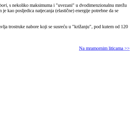
bori
, s nekoliko maksimuma i "uvezani" u dvodimenzionalnu mrežu
 je kao posljedica natjecanja (elastične) energije potrebne da se
tavlja trostruke nabore koji se susreću u "križanju", pod kutem od 120
Na mramornim liticama >>