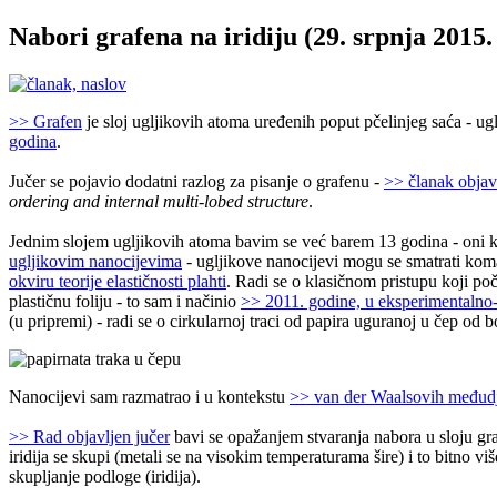
Nabori grafena na iridiju (29. srpnja 2015.
>> Grafen
je sloj ugljikovih atoma uređenih poput pčelinjeg saća - ug
godina
.
Jučer se pojavio dodatni razlog za pisanje o grafenu -
>> članak objav
ordering and internal multi-lobed structure
.
Jednim slojem ugljikovih atoma bavim se već barem 13 godina - oni k
ugljikovim nanocijevima
- ugljikove nanocijevi mogu se smatrati kom
okviru teorije elastičnosti plahti
. Radi se o klasičnom pristupu koji po
plastičnu foliju - to sam i načinio
>> 2011. godine, u eksperimentalno-t
(u pripremi) - radi se o cirkularnoj traci od papira uguranoj u čep od b
Nanocijevi sam razmatrao i u kontekstu
>> van der Waalsovih međud
>> Rad objavljen jučer
bavi se opažanjem stvaranja nabora u sloju graf
iridija se skupi (metali se na visokim temperaturama šire) i to bitno v
skupljanje podloge (iridija).