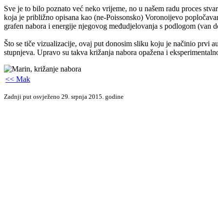
Sve je to bilo poznato već neko vrijeme, no u našem radu proces stvar
koja je približno opisana kao (ne-Poissonsko) Voronoijevo popločavanje
grafen nabora i energije njegovog međudjelovanja s podlogom (van d
Što se tiče vizualizacije, ovaj put donosim sliku koju je načinio prvi
stupnjeva. Upravo su takva križanja nabora opažena i eksperimentaln
<< Mak
Zadnji put osvježeno 29. srpnja 2015. godine