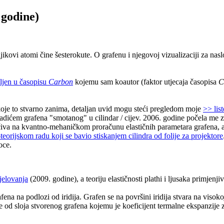
 godine)
ljikovi atomi čine šesterokute. O grafenu i njegovoj vizualizaciji za na
ljen u časopisu
Carbon
kojemu sam koautor (faktor utjecaja časopisa
C
oje to stvarno zanima, detaljan uvid mogu steći pregledom moje
>> list
adićem grafena "smotanog" u cilindar / cijev. 2006. godine počela me
čiva na kvantno-mehaničkom proračunu elastičnih parametara grafena, ali
eorijskom radu koji se bavio stiskanjem cilindra od folije za projektore
oce.
jelovanja
(2009. godine), a teoriju elastičnosti plathi i ljusaka primjenji
ena na podlozi od iridija. Grafen se na površini iridija stvara na visok
iše od sloja stvorenog grafena kojemu je koeficijent termalne ekspanzije