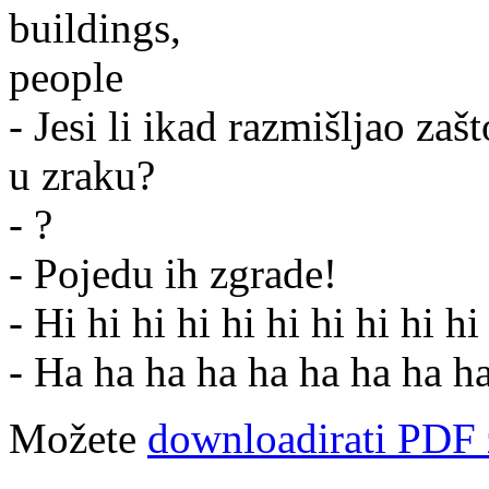
- Jesi li ikad razmišljao zaš
u zraku?
- ?
- Pojedu ih zgrade!
- Hi hi hi hi hi hi hi hi hi hi
- Ha ha ha ha ha ha ha ha h
Možete
downloadirati PDF 