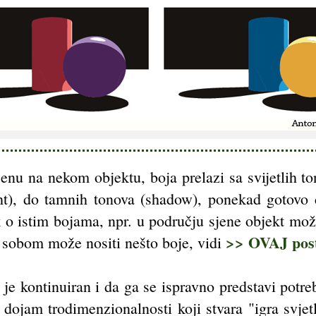
sjenu na nekom objektu, boja prelazi sa svijetlih t
ight), do tamnih tonova (shadow), ponekad gotovo 
 o istim bojama, npr. u području sjene objekt mož
>> OVAJ pos
sa sobom može nositi nešto boje, vidi
nu je kontinuiran i da ga se ispravno predstavi pot
dojam trodimenzionalnosti koji stvara "igra svjet