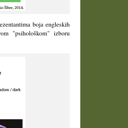
prezentantima boja engleskih
om "psihološkom" izboru