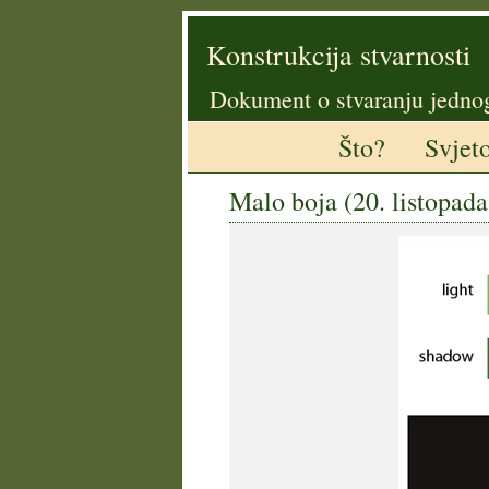
Konstrukcija stvarnosti
Dokument o stvaranju jedno
Što?
Svjet
Malo boja (20. listopad