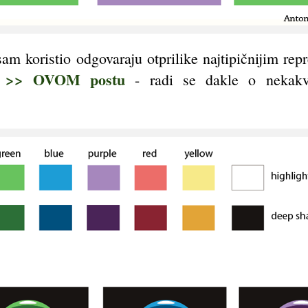
sam koristio odgovaraju otprilike najtipičnijim re
>> OVOM postu
u
- radi se dakle o nekakv