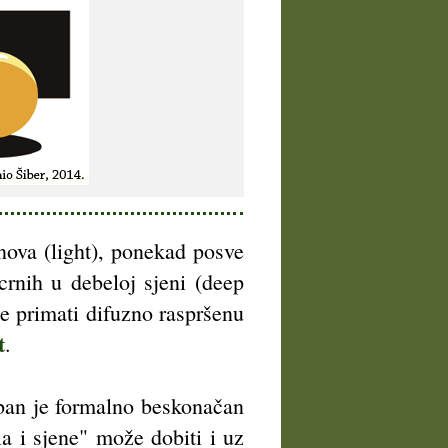
onova (light), ponekad posve
crnih u debeloj sjeni (deep
e primati difuzno raspršenu
t
.
reban je formalno beskonačan
la i sjene" može dobiti i uz