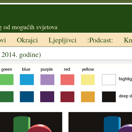
g od mogućih svjetova
ovi
Okrajci
Ljepljivci
:Podcast:
Kn
a 2014. godine)