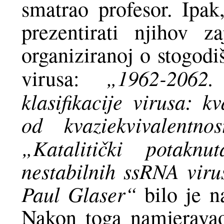
smatrao profesor. Ipa
prezentirati njihov z
organiziranoj o stogodi
„1962-2062
virusa:
klasifikacije virusa: k
od kvaziekvivalentnos
„Katalitički potaknu
nestabilnih ssRNA vir
Paul Glaser“
bilo je n
Nakon toga namjeravao