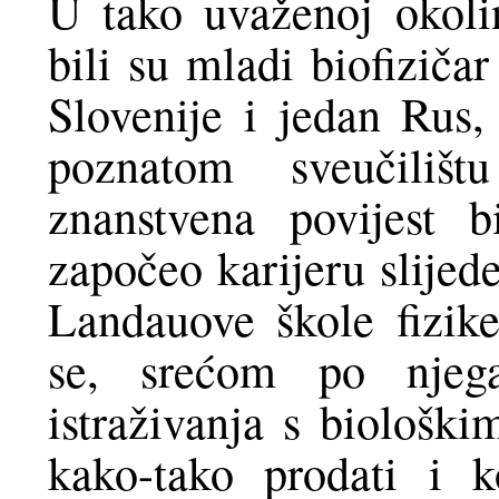
U tako uvaženoj okolin
bili su mladi biofiziča
Slovenije i jedan Rus,
poznatom sveučilišt
znanstvena povijest b
započeo karijeru slijed
Landauove škole fizike
se, srećom po njeg
istraživanja s biološk
kako-tako prodati i 