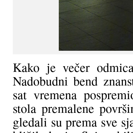
Kako je večer odmical
Nadobudni bend znanst
sat vremena pospremio
stola premalene površi
gledali su prema sve sj