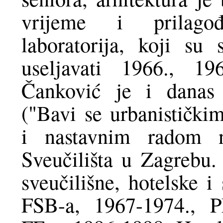
vrijeme i prilagođ
laboratorija, koji su
useljavati 1966., 19
Čanković je i danas 
("Bavi se urbanistički
i nastavnim radom n
Sveučilišta u Zagrebu. 
sveučilišne, hotelske i
FSB-a, 1967-1974., P