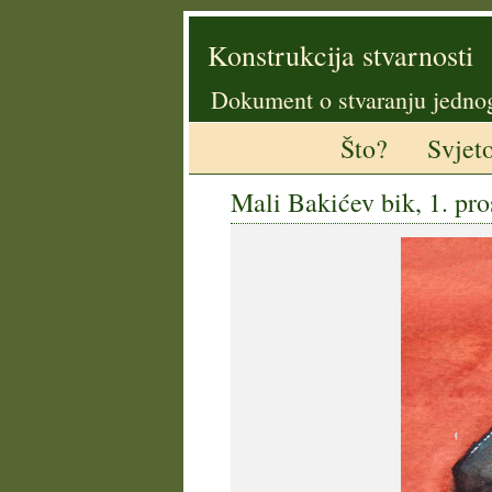
Konstrukcija stvarnosti
Dokument o stvaranju jedno
Što?
Svjet
Mali Bakićev bik, 1. pr