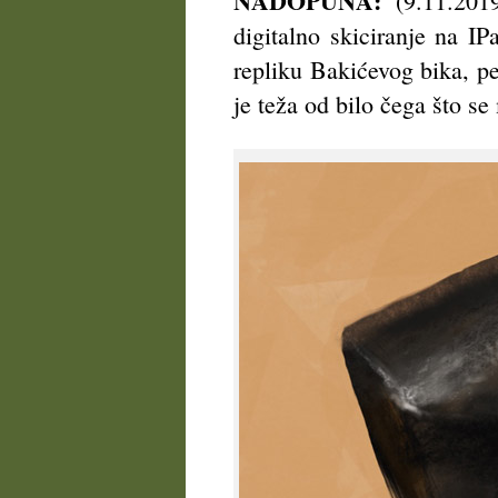
NADOPUNA:
(9.11.2019
digitalno skiciranje na I
repliku Bakićevog bika, p
je teža od bilo čega što se