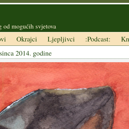
g od mogućih svjetova
ovi
Okrajci
Ljepljivci
:Podcast:
Kn
osinca 2014. godine