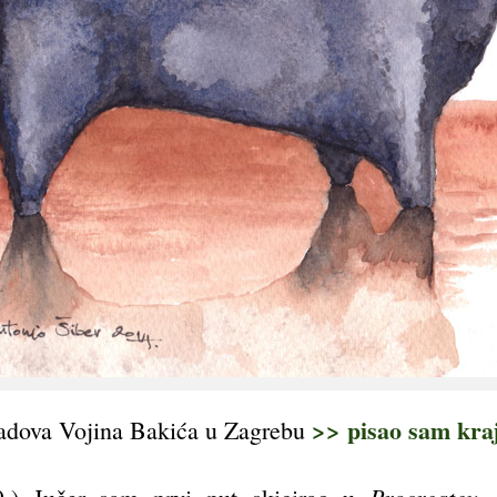
>> pisao sam kraj
 radova Vojina Bakića u Zagrebu