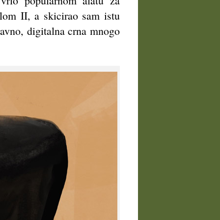
 vrlo popularnom alatu za
lom II, a skicirao sam istu
avno, digitalna crna mnogo