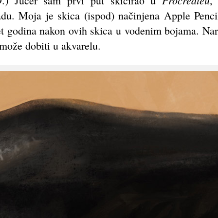
Procreateu
.) Jučer sam prvi put skicirao u
,
Padu. Moja je skica (ispod) načinjena Apple Penci
et godina nakon ovih skica u vodenim bojama. Nar
 može dobiti u akvarelu.