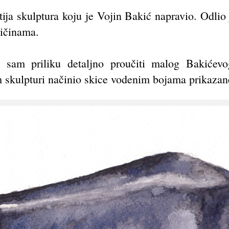
tija skulptura koju je Vojin Bakić napravio. Odlio 
ličinama.
am priliku detaljno proučiti malog Bakićevo
 skulpturi načinio skice vodenim bojama prikazane