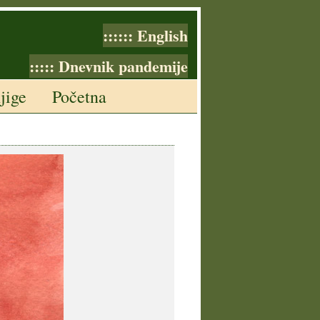
:::::: English
::::: Dnevnik pandemije
jige
Početna