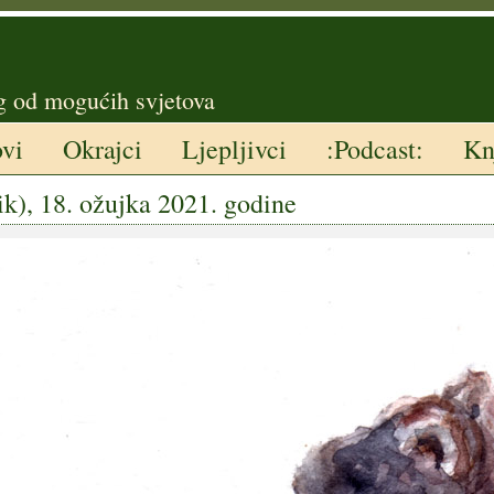
g od mogućih svjetova
ovi
Okrajci
Ljepljivci
:Podcast:
Kn
), 18. ožujka 2021. godine