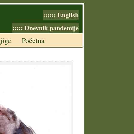
:::::: English
::::: Dnevnik pandemije
jige
Početna