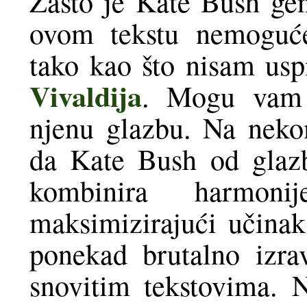
Zašto je Kate Bush gen
ovom tekstu nemoguće
tako kao što nisam usp
Vivaldija
. Mogu vam 
njenu glazbu. Na neko
da Kate Bush od glazbe
kombinira harmon
maksimizirajući učina
ponekad brutalno izra
snovitim tekstovima. 