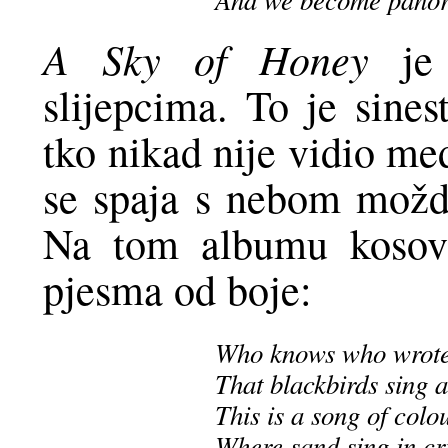
A Sky of Honey
je 
slijepcima. To je sine
tko nikad nije vidio me
se spaja s nebom možda 
Na tom albumu kosovi
pjesma od boje:
Who knows who wrote
That blackbirds sing a
This is a song of colo
Where sand sing in cr