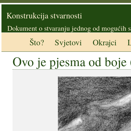
Konstrukcija stvarnosti
Dokument o stvaranju jednog od mogućih s
Što?
Svjetovi
Okrajci
L
Ovo je pjesma od boje 