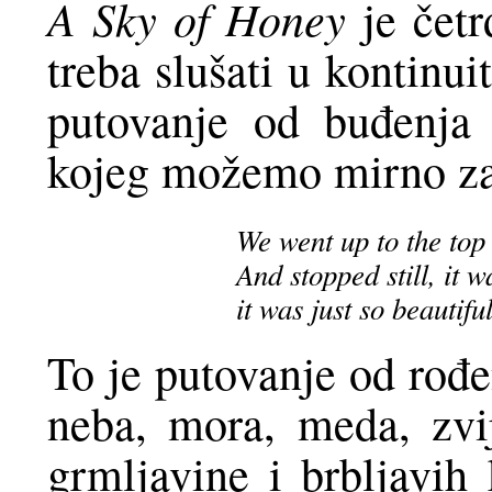
A Sky of Honey
je četr
treba slušati u kontinui
putovanje od buđenja
kojeg možemo mirno zas
We went up to the top 
And stopped still, it w
it was just so beautiful
To je putovanje od rođe
neba, mora, meda, zvij
grmljavine i brbljavih