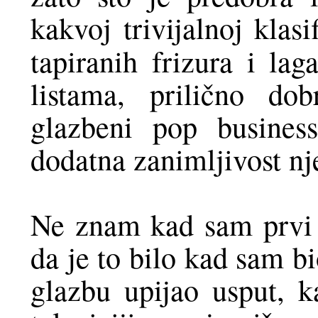
kakvoj trivijalnoj klas
tapiranih frizura i la
listama, prilično do
glazbeni pop busines
dodatna zanimljivost nj
Ne znam kad sam prvi 
da je to bilo kad sam b
glazbu upijao usput, ka