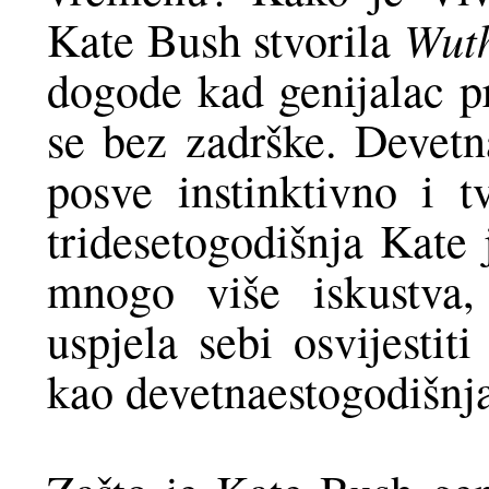
Wuth
Kate Bush stvorila
dogode kad genijalac pr
se bez zadrške. Devetn
posve instinktivno i t
tridesetogodišnja Kate 
mnogo više iskustva,
uspjela sebi osvijestiti
kao devetnaestogodišnja