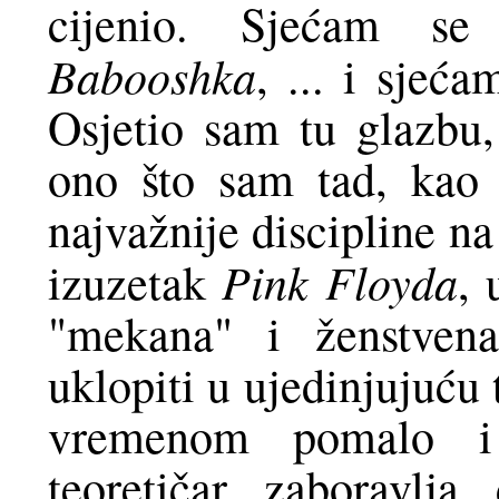
cijenio. Sjećam s
Babooshka
, ... i sjeć
Osjetio sam tu glazbu,
ono što sam tad, kao 
najvažnije discipline na 
Pink Floyda
izuzetak
, 
"mekana" i ženstven
uklopiti u ujedinjujuću
vremenom pomalo i 
teoretičar zaboravlj