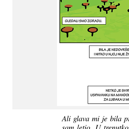
Ali glava mi je bila 
sam letio. U trenutko