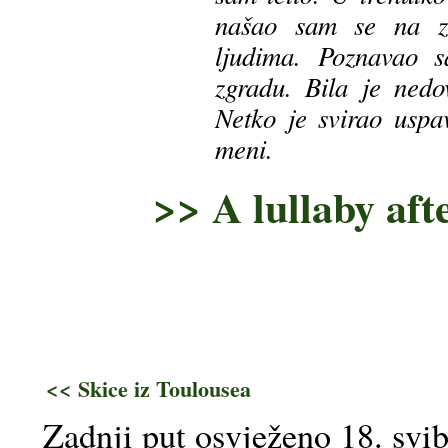
našao sam se na z
ljudima. Poznavao 
zgradu. Bila je nedov
Netko je svirao usp
meni.
>> A lullaby aft
<< Skice iz Toulousea
Zadnji put osvježeno 18. svi