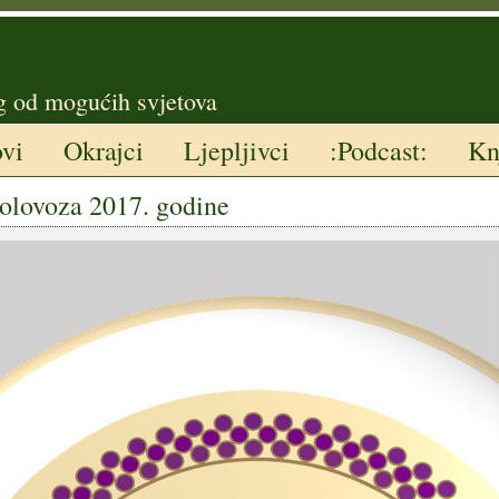
g od mogućih svjetova
ovi
Okrajci
Ljepljivci
:Podcast:
Kn
kolovoza 2017. godine