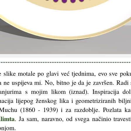
 slike motale po glavi već tjednima, evo sve pok
 a ne uspijeva mi. No, bitno je da je završen. Radi
 tanjurima s mojim likom (iznad). Inspiracija d
acija lijepog ženskog lika i geometriziranih bilj
 Muchu (1860 - 1939) i za razdoblje. Pozlata kao
limta
. Ja sam, naravno, od svega načinio travesti
onjom.