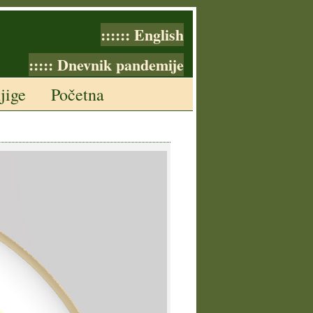
:::::: English
::::: Dnevnik pandemije
jige
Početna