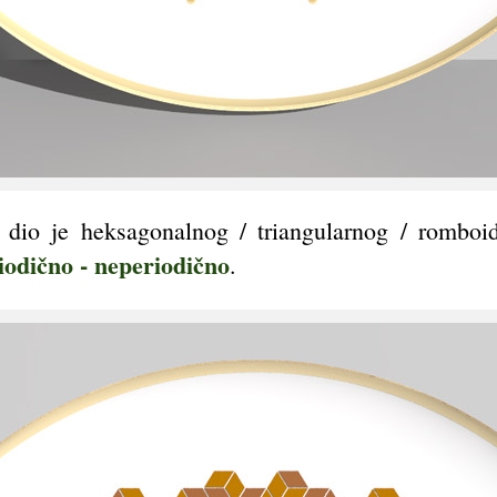
d dio je heksagonalnog / triangularnog / romboi
iodično - neperiodično
.