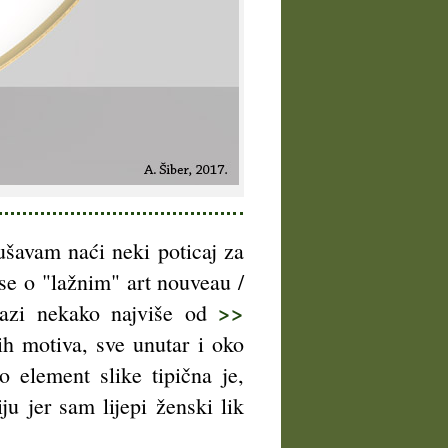
ušavam naći neki poticaj za
 se o "lažnim" art nouveau /
>>
olazi nekako najviše od
nih motiva, sve unutar i oko
 element slike tipična je,
ju jer sam lijepi ženski lik