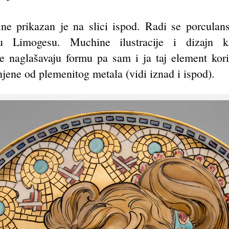
ne prikazan je na slici ispod. Radi se porcula
 Limogesu. Muchine ilustracije i dizajn kar
oje naglašavaju formu pa sam i ja taj element kor
njene od plemenitog metala (vidi iznad i ispod).