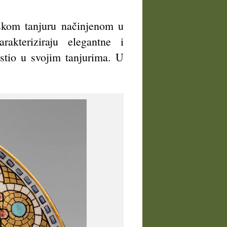
nskom tanjuru načinjenom u
akteriziraju elegantne i
istio u svojim tanjurima. U