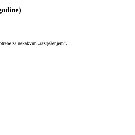
godine)
potrebe za nekakvim „razrješenjem“.