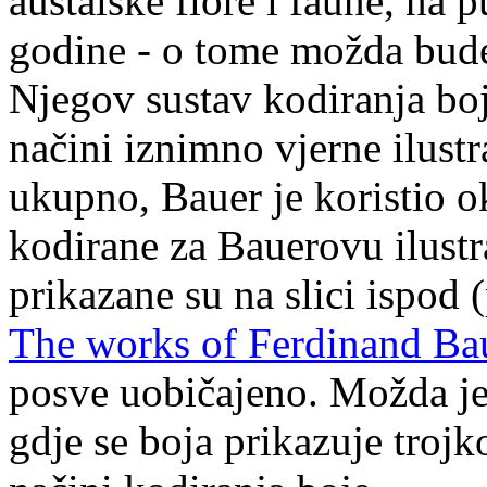
austalske flore i faune, na
godine - o tome možda bude 
Njegov sustav kodiranja bo
načini iznimno vjerne ilustra
ukupno, Bauer je koristio o
kodirane za Bauerovu ilustr
prikazane su na slici ispod
The works of Ferdinand Ba
posve uobičajeno. Možda j
gdje se boja prikazuje trojk