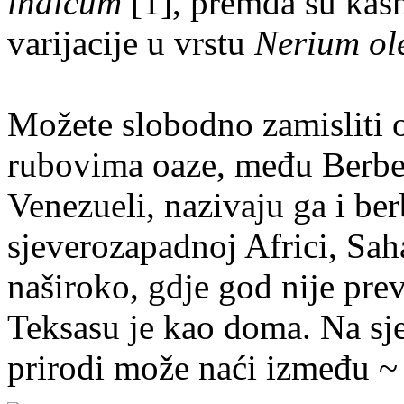
indicum
[1], premda su kasni
varijacije u vrstu
Nerium ol
Možete slobodno zamisliti o
rubovima oaze, među Berbe
Venezueli, nazivaju ga i be
sjeverozapadnoj Africi, Saha
naširoko, gdje god nije prev
Teksasu je kao doma. Na sje
prirodi može naći između ~ 2