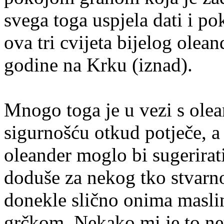
svega toga uspjela dati i pok
ova tri cvijeta bijelog olean
godine na Krku (iznad).
Mnogo toga je u vezi s ole
sigurnošću otkud potječe, a
oleander moglo bi sugerirati
doduše za nekog tko stvarn
donekle slično onima masl
grčkom. Nekako mi je to neu