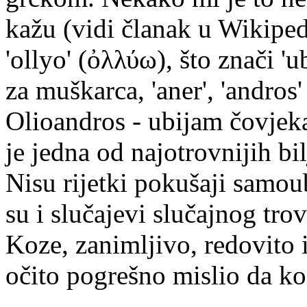
kažu (vidi članak u Wikiped
'οllyo' (ὀλλύω), što znači '
za muškarca, 'aner', 'andros
Olioandros - ubijam čovjek
je jedna od najotrovnijih b
Nisu rijetki pokušaji samou
su i slučajevi slučajnog tr
Koze, zanimljivo, redovito 
očito pogrešno mislio da koz