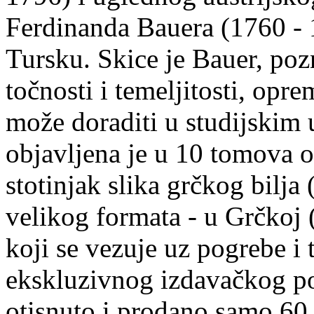
Ferdinanda Bauera (1760 - 
Tursku. Skice je Bauer, poz
točnosti i temeljitosti, opr
može doraditi u studijskim 
objavljena je u 10 tomova o
stotinjak slika grčkog bilja
velikog formata - u Grčkoj (i
koji se vezuje uz pogrebe i 
ekskluzivnog izdavačkog pot
otisnuto i prodano samo 60 