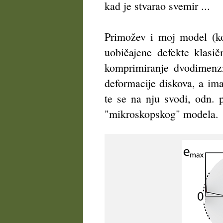
kad je stvarao svemir ...
Primožev i moj model (ko
uobičajene defekte klasi
komprimiranje dvodimenzi
deformacije diskova, a ima
te se na nju svodi, odn.
"mikroskopskog" modela.