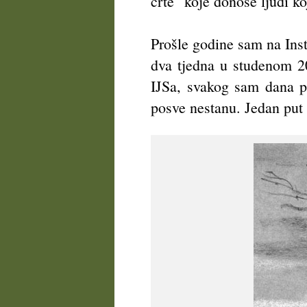
crte" koje donose ljudi k
Prošle godine sam na Insti
dva tjedna u studenom 2
IJSa, svakog sam dana pr
posve nestanu. Jedan put s