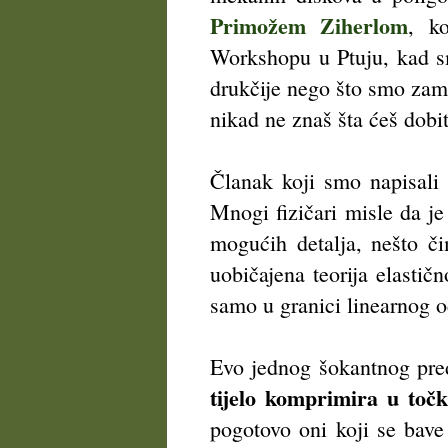
Primožem Ziherlom
, k
Workshopu u Ptuju, kad sm
drukčije nego što smo zamiš
nikad ne znaš šta ćeš dobit
Članak koji smo napisali p
Mnogi fizičari misle da je
mogućih detalja, nešto či
uobičajena teorija elastičn
samo u granici linearnog o
Evo jednog šokantnog pred
tijelo komprimira u točk
pogotovo oni koji se bave