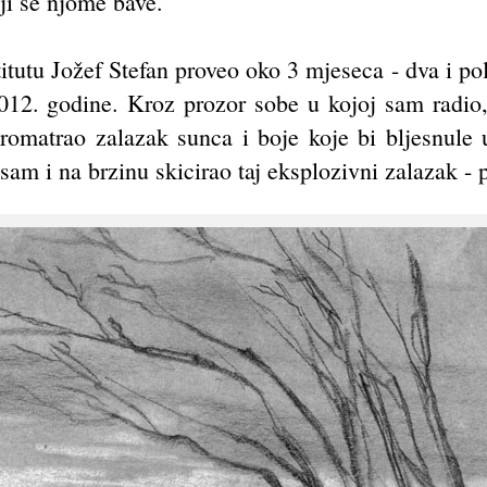
oji se njome bave.
tutu Jožef Stefan proveo oko 3 mjeseca - dva i pol 
012. godine. Kroz prozor sobe u kojoj sam radio
omatrao zalazak sunca i boje koje bi bljesnule u
am i na brzinu skicirao taj eksplozivni zalazak - p