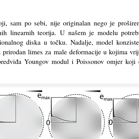
ji, sam po sebi, nije originalan nego je prošir
čnih linearnih teorija. U našem je modelu potre
onalnog diska u točku. Nadalje, model konziste
 prirodan limes za male deformacije u kojima vrij
 predviđa Youngov modul i Poissonov omjer koji