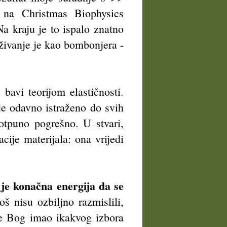
 na Christmas Biophysics
a kraju je to ispalo znatno
aživanje je kao bombonjera -
bavi teorijom elastičnosti.
 je odavno istraženo do svih
otpuno pogrešno. U stvari,
cije materijala: ona vrijedi
je konačna energija da se
š nisu ozbiljno razmislili,
 je Bog imao ikakvog izbora