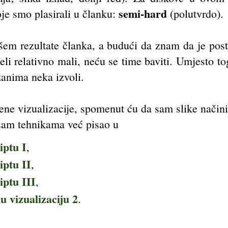
semi-hard
oje smo plasirali u članku:
(polutvrdo).
šem rezultate članka, a budući da znam da je post
eli relativno mali, neću se time baviti. Umjesto t
anima neka izvoli.
vene vizualizacije, spomenut ću da sam slike načini
 sam tehnikama već pisao u
iptu I
,
iptu II
,
iptu III
,
 vizualizaciju 2
.