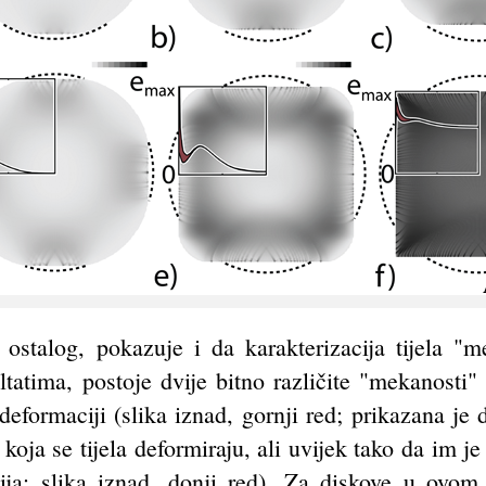
 ostalog, pokazuje i da karakterizacija tijela "
atima, postoje dvije bitno različite "mekanosti"
 deformaciji (slika iznad, gornji red; prikazana je
 koja se tijela deformiraju, ali uvijek tako da im 
ija; slika iznad, donji red). Za diskove u ovo