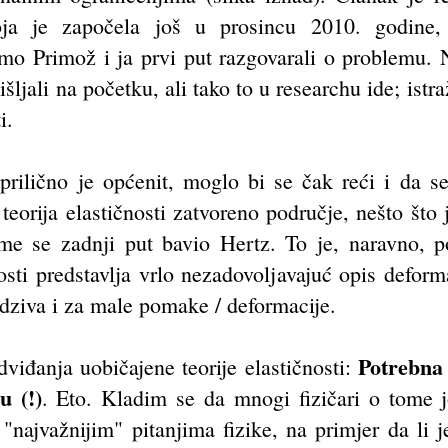
oja je započela još u prosincu 2010. godine,
o Primož i ja prvi put razgovarali o problemu. N
ljali na početku, ali tako to u researchu ide; istr
i.
rilično je općenit, moglo bi se čak reći i da se 
 teorija elastičnosti zatvoreno područje, nešto što
me se zadnji put bavio Hertz. To je, naravno, p
osti predstavlja vrlo nezadovoljavajuć opis deforma
dziva i za male pomake / deformacije.
Potrebna 
viđanja uobičajene teorije elastičnosti:
u (!)
. Eto. Kladim se da mnogi fizičari o tome jo
 "najvažnijim" pitanjima fizike, na primjer da li