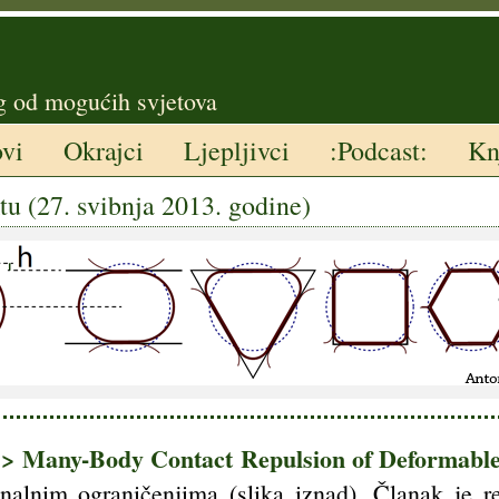
g od mogućih svjetova
ovi
Okrajci
Ljepljivci
:Podcast:
Kn
tu (27. svibnja 2013. godine)
> Many-Body Contact Repulsion of Deformable
nalnim ograničenjima (slika iznad). Članak je r