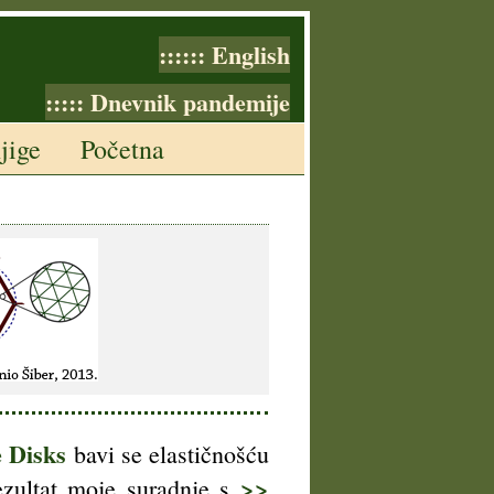
:::::: English
::::: Dnevnik pandemije
jige
Početna
 Disks
bavi se elastičnošću
>>
ezultat moje suradnje s