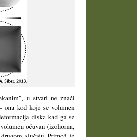
mekanim", u stvari ne znači
 - ona kod koje se volumen
 deformacija diska kad ga se
je volumen očuvan (izohorna,
m drugom slučaju Primož je