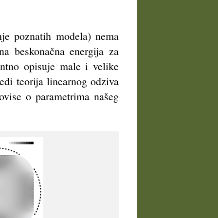
enje poznatih modela) nema
bna beskonačna energija za
ntno opisuje male i velike
edi teorija linearnog odziva
 ovise o parametrima našeg