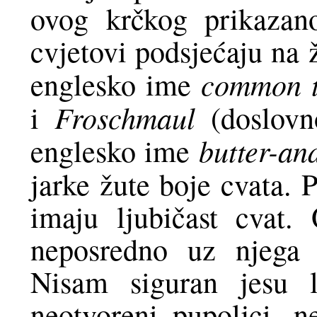
ovog krčkog prikazano
cvjetovi podsjećaju na 
common t
englesko ime
Froschmaul
i
(doslovn
butter-an
englesko ime
jarke žute boje cvata. P
imaju ljubičast cvat.
neposredno uz njega 
Nisam siguran jesu l
neotvoreni pupoljci, 