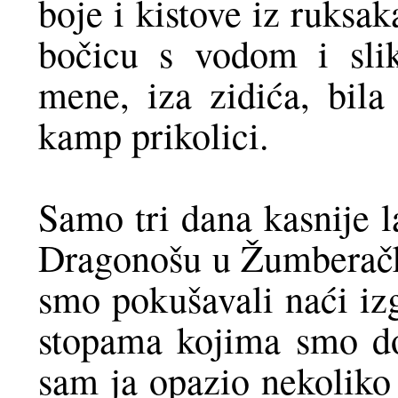
boje i kistove iz ruksa
bočicu s vodom i sli
mene, iza zidića, bila 
kamp prikolici.
Samo tri dana kasnije l
Dragonošu u Žumberačk
smo pokušavali naći izg
stopama kojima smo doš
sam ja opazio nekoliko 