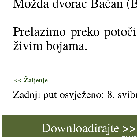
Možda dvorac Baćan (B
Prelazimo preko potoči
živim bojama.
<< Žaljenje
Zadnji put osvježeno: 8. svib
>>
Downloadirajte