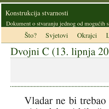
Konstrukcija stvarnosti
Dokument o stvaranju jednog od mogućih s
Što?
Svjetovi
Okrajci
L
Dvojni C (13. lipnja 2
Vladar ne bi trebao 