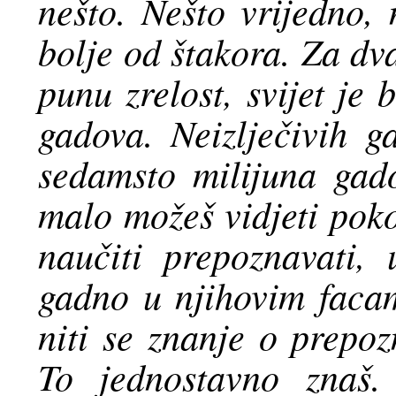
nešto. Nešto vrijedno, 
bolje od štakora. Za dv
punu zrelost, svijet je 
gadova. Neizlječivih g
sedamsto milijuna gad
malo možeš vidjeti poko
naučiti prepoznavati, 
gadno u njihovim facama
niti se znanje o prepo
To jednostavno znaš.