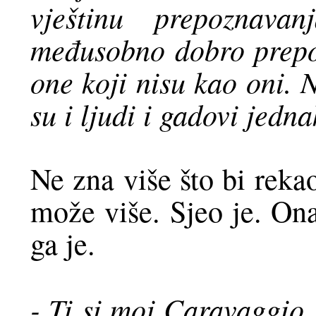
vještinu prepoznava
međusobno dobro prepoz
one koji nisu kao oni. 
su i ljudi i gadovi jedna
Ne zna više što bi rekao
može više. Sjeo je. Ona
ga je.
- Ti si moj Caravaggio,