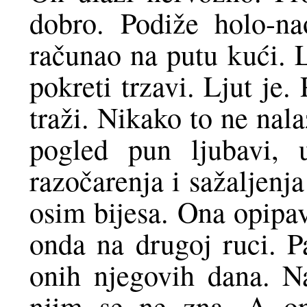
dobro. Podiže holo-na
računao na putu kući. 
pokreti trzavi. Ljut je
traži. Nikako to ne nal
pogled pun ljubavi,
razočarenja i sažaljenj
osim bijesa. Ona opipav
onda na drugoj ruci. P
onih njegovih dana. N
njim se ne zna. A on