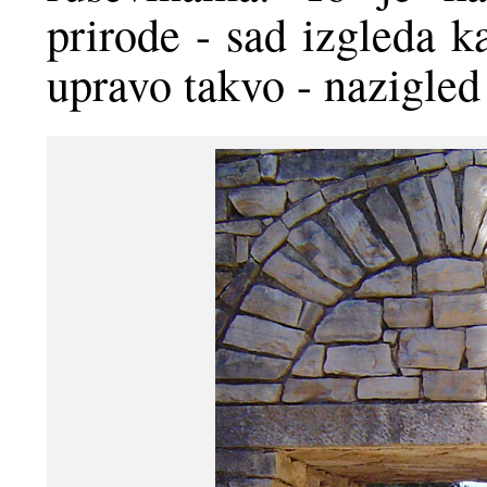
prirode - sad izgleda ka
upravo takvo - nazigled