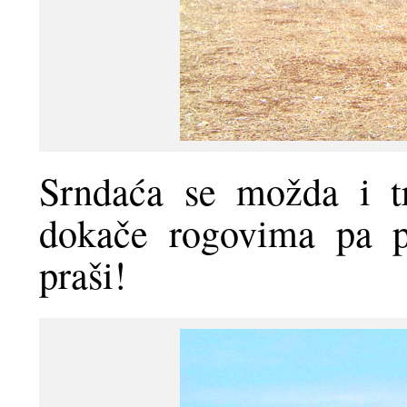
Srndaća se možda i tr
dokače rogovima pa p
praši!