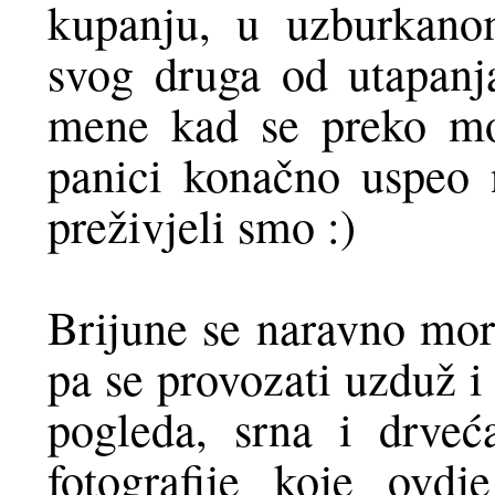
kupanju, u uzburkano
svog druga od utapanja
mene kad se preko moj
panici konačno uspeo n
preživjeli smo :)
Brijune se naravno mora
pa se provozati uzduž i
pogleda, srna i drveć
fotografije koje ovdj