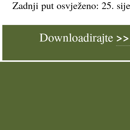
Zadnji put osvježeno: 25. sij
>>
Downloadirajte