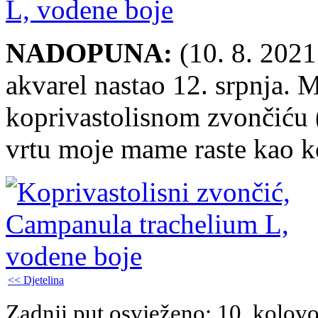
NADOPUNA:
(10. 8. 2021
akvarel nastao 12. srpnja. M
koprivastolisnom zvončiću 
vrtu moje mame raste kao k
<< Djetelina
Zadnji put osvježeno: 10. kolov