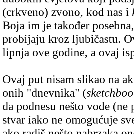
(crkveno) zvono, kod nas i
Boja im je također posebna,
probijaju kroz ljubičastu. O
lipnja ove godine, a ovaj isp
Ovaj put nisam slikao na a
onih "dnevnika" (
sketchboo
da podnesu nešto vode (ne p
stvar iako ne omogućuje sve 
ako radiš nešto nabrzaka o