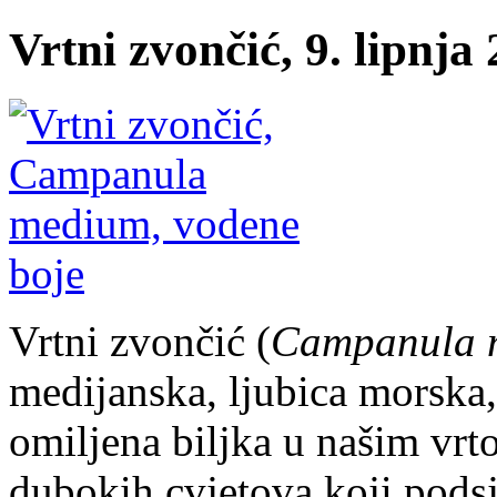
Vrtni zvončić, 9. lipnja
Vrtni zvončić (
Campanula 
medijanska, ljubica morska,
omiljena biljka u našim vrt
dubokih cvjetova koji podsj