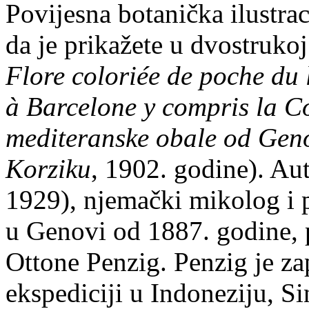
Povijesna botanička ilustrac
da je prikažete u dvostrukoj 
Flore coloriée de poche du 
à Barcelone y compris la C
mediteranske obale od Geno
Korziku
, 1902. godine). Aut
1929), njemački mikolog i p
u Genovi od 1887. godine, po
Ottone Penzig. Penzig je z
ekspediciji u Indoneziju, S