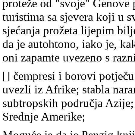
proteže od "svoje" Genove p
turistima sa sjevera koji u
sjećanja prožeta lijepim bil
da je autohtono, iako je, ka
oni zapamte uvezeno s raznih
[] čempresi i borovi potječu
uvezli iz Afrike; stabla nara
subtropskih područja Azije;
Srednje Amerike;
Moguće je da je Penzig knj