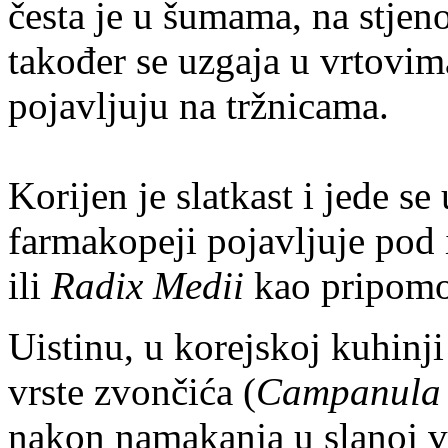
česta je u šumama, na stjeno
također se uzgaja u vrtovim
pojavljuju na tržnicama.
Korijen je slatkast i jede s
farmakopeji pojavljuje po
ili
Radix Medii
kao pripomo
Uistinu, u korejskoj kuhinji
vrste zvončića (
Campanula 
nakon namakanja u slanoj vo