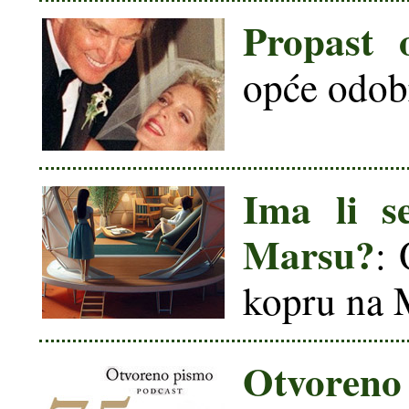
Propast 
opće odobr
Ima li s
Marsu?
:
kopru na 
Otvore