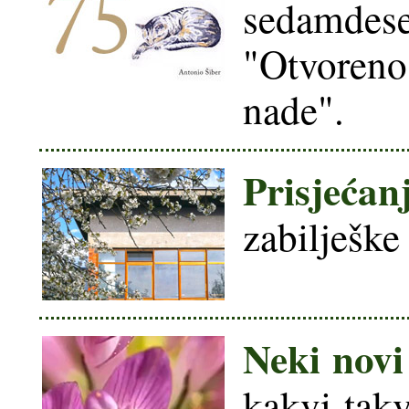
sedamdes
"Otvoreno
nade".
Prisjećanj
zabilješke 
Neki novi
kakvi-takv