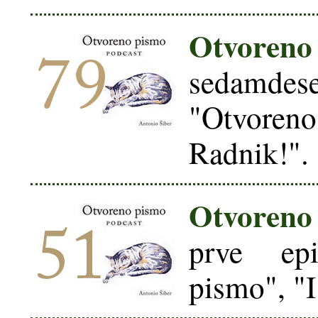
Otvore
sedamdes
"Otvore
Radnik!".
Otvoreno
prve epi
pismo", "I